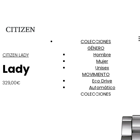
COLECCIONES
GÉNERO
Hombre
CITIZEN LADY
Mujer
Lady
Unisex
MOVIMIENTO
Eco Drive
329,00
€
Automático
COLECCIONES
Citizen Lady
Of Collection
Promaster
Super Titanium
Radiocontrol
Satellite Wave GPS