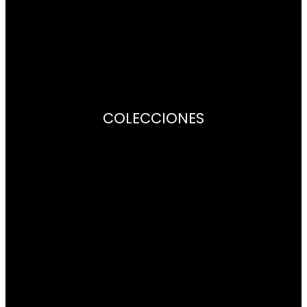
Centros de Asistencia
Garantía
Libros de instrucciones
COLECCIONES
Citizen Lady
Of collection
Promaster
Super Titanium
Radiocontrol
Satellite Wave
Mecánico
Series8