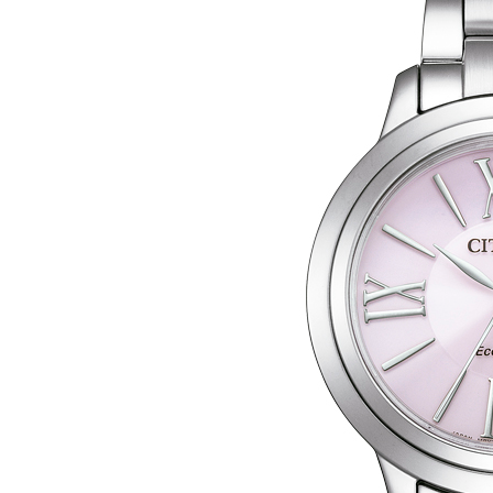
Mecánico
Series8
DESTACADOS
Tsuki-yomi
Tsuyosa
Pilot Radiocontrolado
Promaster Diver’s
TECNOLOGÍA
Eco Drive
Radiocontrolado
Super Titanium™
EMPRESA
SOPORTE
Contacto
Puntos de venta
Centros de Asistencia
Libros de instrucciones
Garantía
BÚSQUEDA
DE
PRODUCTOS