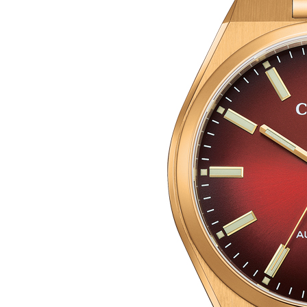
Mecánico
Series8
DESTACADOS
Tsuki-yomi
Tsuyosa
Pilot Radiocontrolado
Promaster Diver’s
TECNOLOGÍA
Eco Drive
Radiocontrolado
Super Titanium™
EMPRESA
SOPORTE
Contacto
Puntos de venta
Centros de Asistencia
Libros de instrucciones
Garantía
BÚSQUEDA
DE
PRODUCTOS