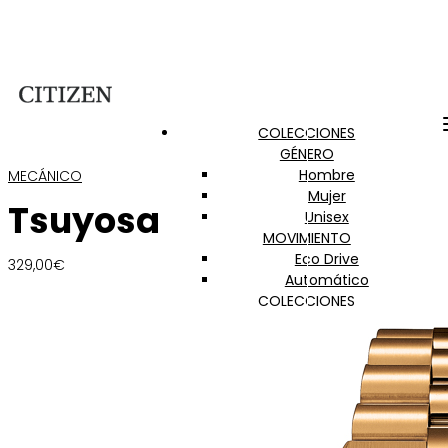
COLECCIONES
GÉNERO
Hombre
MECÁNICO
Mujer
Tsuyosa
Unisex
MOVIMIENTO
Eco Drive
329,00
€
Automático
COLECCIONES
Citizen Lady
Of Collection
Promaster
Super Titanium
Radiocontrol
Satellite Wave GPS