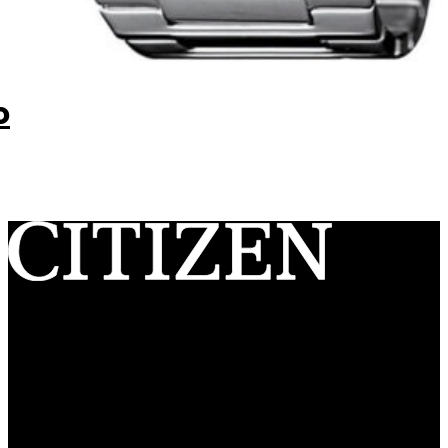
o
Citizen Watch Ibérica S.A.U.
Ctra. de L’Hospitalet, 147-149 – 08940 Cornellá de Llobregat
(Barcelona) España
C.I.F.: A-60379823
Registro Mercantil de Barcelona, Tomo 26426, Folio 001, Hoja
Duplicada N° 102840 Sección General, Inscripción 1ª