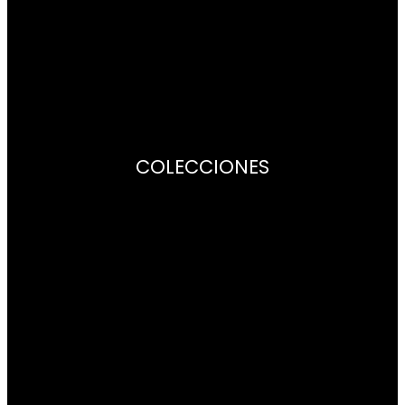
Centros de Asistencia
Garantía
Libros de instrucciones
COLECCIONES
Citizen Lady
Of collection
Promaster
Super Titanium
Radiocontrol
Satellite Wave
Mecánico
Series8