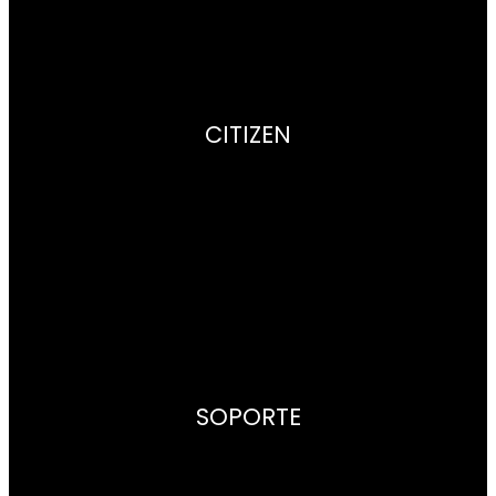
CITIZEN
Empresa
Radiocontrol
Super Titanium™
Aviso legal
Politica de Privacidad
SOPORTE
Contacto
Puntos de venta