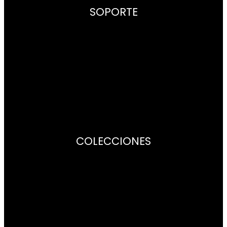
SOPORTE
Contacto
Puntos de venta
Centros de Asistencia
Garantía
Libros de instrucciones
COLECCIONES
Citizen Lady
Of collection
Promaster
Super Titanium
Radiocontrol
Satellite Wave