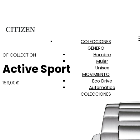
COLECCIONES
GÉNERO
Hombre
OF COLLECTION
Mujer
Active Sport
Unisex
MOVIMIENTO
Eco Drive
189,00
€
Automático
COLECCIONES
Citizen Lady
Of Collection
Promaster
Super Titanium
Radiocontrol
Satellite Wave GPS