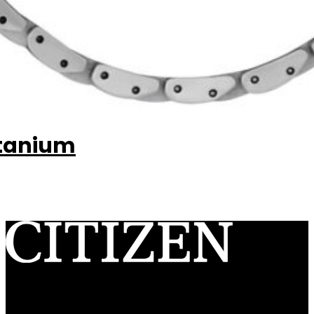
itanium
Citizen Watch Ibérica S.A.U.