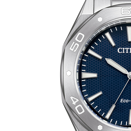
Mecánico
Series8
DESTACADOS
Tsuki-yomi
Tsuyosa
Pilot Radiocontrolado
Promaster Diver’s
TECNOLOGÍA
Eco Drive
Radiocontrolado
Super Titanium™
EMPRESA
SOPORTE
Contacto
Puntos de venta
Centros de Asistencia
Libros de instrucciones
Garantía
BÚSQUEDA
DE
PRODUCTOS