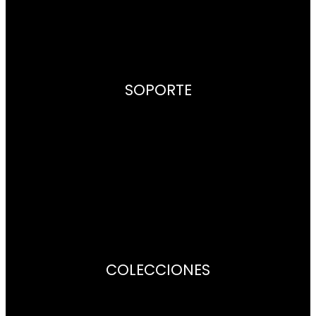
Politica de Privacidad
SOPORTE
Contacto
Puntos de venta
Centros de Asistencia
Garantía
Libros de instrucciones
COLECCIONES
Citizen Lady