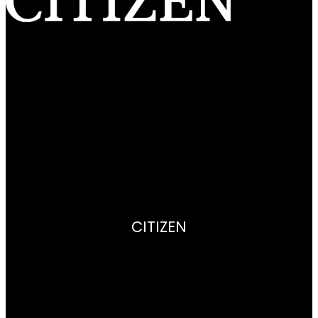
Citizen Watch Ibérica S.A.U.
Ctra. de L’Hospitalet, 147-149 – 08940 Cornellá de Llobregat
(Barcelona) España
C.I.F.: A-60379823
Registro Mercantil de Barcelona, Tomo 26426, Folio 001, Hoja
Duplicada N° 102840 Sección General, Inscripción 1ª
CITIZEN
Empresa
Radiocontrol
Super Titanium™
Aviso legal