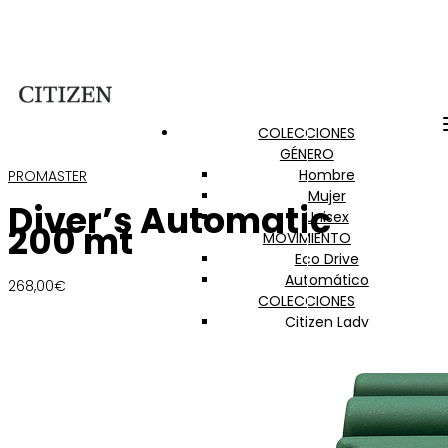
COLECCIONES
GÉNERO
Hombre
PROMASTER
Mujer
Diver’s Automatic
Unisex
200 mt
MOVIMIENTO
Eco Drive
Automático
268,00
€
COLECCIONES
Citizen Lady
Of Collection
Promaster
Super Titanium
Radiocontrol
Satellite Wave GPS