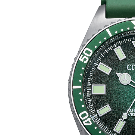
Mecánico
Series8
DESTACADOS
Tsuki-yomi
Tsuyosa
Pilot Radiocontrolado
Promaster Diver’s
TECNOLOGÍA
Eco Drive
Radiocontrolado
Super Titanium™
EMPRESA
SOPORTE
Contacto
Puntos de venta
Centros de Asistencia
Libros de instrucciones
Garantía
BÚSQUEDA
DE
PRODUCTOS